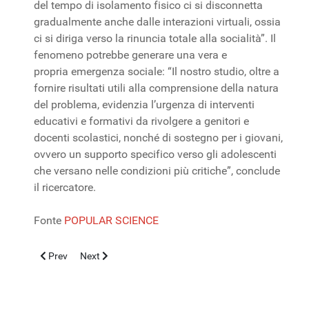
del tempo di isolamento fisico ci si disconnetta
gradualmente anche dalle interazioni virtuali, ossia
ci si diriga verso la rinuncia totale alla socialità”. Il
fenomeno potrebbe generare una vera e
propria emergenza sociale: “Il nostro studio, oltre a
fornire risultati utili alla comprensione della natura
del problema, evidenzia l’urgenza di interventi
educativi e formativi da rivolgere a genitori e
docenti scolastici, nonché di sostegno per i giovani,
ovvero un supporto specifico verso gli adolescenti
che versano nelle condizioni più critiche”, conclude
il ricercatore.
Fonte
POPULAR SCIENCE
Previous article: CHIRURGIA PEDIATRICA AMBULATORIALE: 
Next article: Bambino affetto da rara malattia al feg
Prev
Next