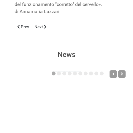
del funzionamento "corretto" del cervello».
di Annamaria Lazzari
Previous article: Pandemia da Coronavirus: casi accertati, nume
Next article: Autismo, “mix di genetica e fattori ambient
Prev
Next
News