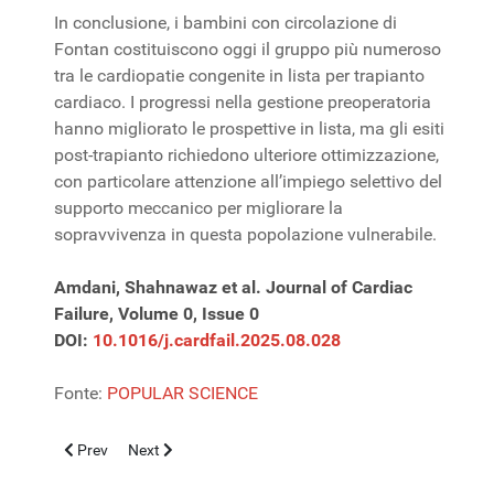
In conclusione, i bambini con circolazione di
Fontan costituiscono oggi il gruppo più numeroso
tra le cardiopatie congenite in lista per trapianto
cardiaco. I progressi nella gestione preoperatoria
hanno migliorato le prospettive in lista, ma gli esiti
post-trapianto richiedono ulteriore ottimizzazione,
con particolare attenzione all’impiego selettivo del
supporto meccanico per migliorare la
sopravvivenza in questa popolazione vulnerabile.
Amdani, Shahnawaz et al. Journal of Cardiac
Failure, Volume 0, Issue 0
DOI:
10.1016/j.cardfail.2025.08.028
Fonte:
POPULAR SCIENCE
Previous article: Funzione sistolica dopo Fontan: ecocardiograf
Next article: Cardiomiopatia idiopatica: utile eseguire 
Prev
Next