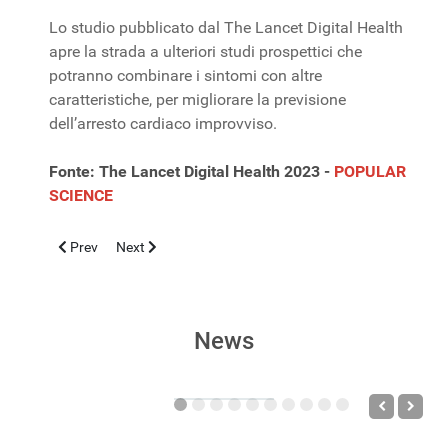
Lo studio pubblicato dal The Lancet Digital Health
apre la strada a ulteriori studi prospettici che
potranno combinare i sintomi con altre
caratteristiche, per migliorare la previsione
dell’arresto cardiaco improvviso.
Fonte: The Lancet Digital Health 2023 -
POPULAR
SCIENCE
Previous article: Blocco del recettore FcRn: nuova frontiera nel
Next article: Asma grave eosinofilico: studio ANANKE 
Prev
Next
News